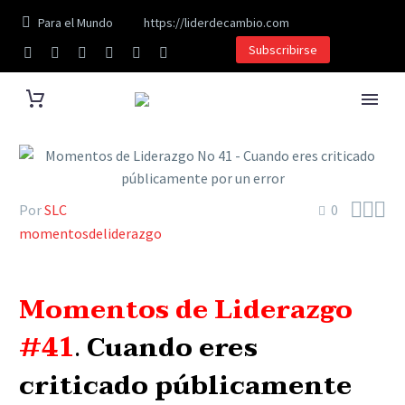
Para el Mundo
https://liderdecambio.com
Subscribirse



Por
SLC
0
momentosdeliderazgo
Momentos de Liderazgo
#41
.
Cuando eres
criticado públicamente