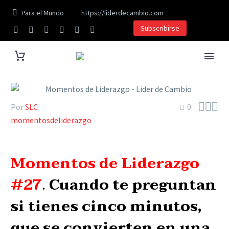
Para el Mundo
https://liderdecambio.com
Subscribirse



Por
SLC
0
momentosdeliderazgo
Momentos de Liderazgo
#27
.
Cuando te preguntan
si tienes cinco minutos,
que se convierten en una