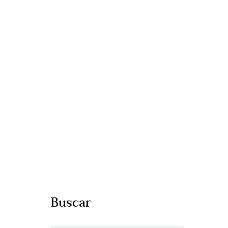
on
Buscar
la opción