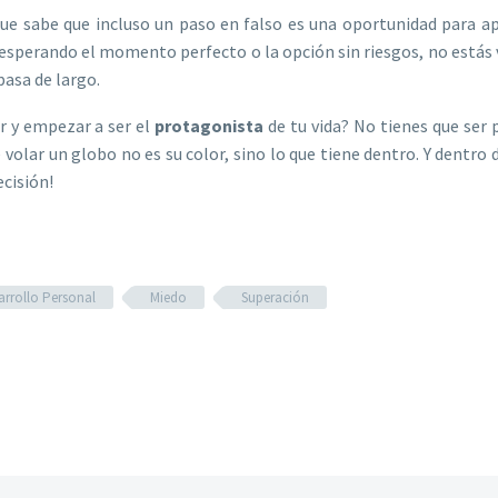
e sabe que incluso un paso en falso es una oportunidad para ap
da esperando el momento perfecto o la opción sin riesgos, no estás 
pasa de largo.
or y empezar a ser el
protagonista
de tu vida? No tienes que ser 
 volar un globo no es su color, sino lo que tiene dentro​. Y dentro d
ecisión!
arrollo Personal
Miedo
Superación