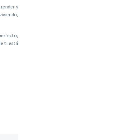
render y
viviendo,
perfecto,
e ti está