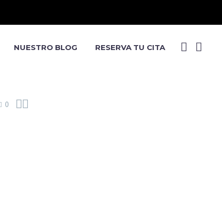
NUESTRO BLOG
RESERVA TU CITA


0