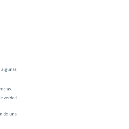
s algunas
ncias.
de verdad
ón de una