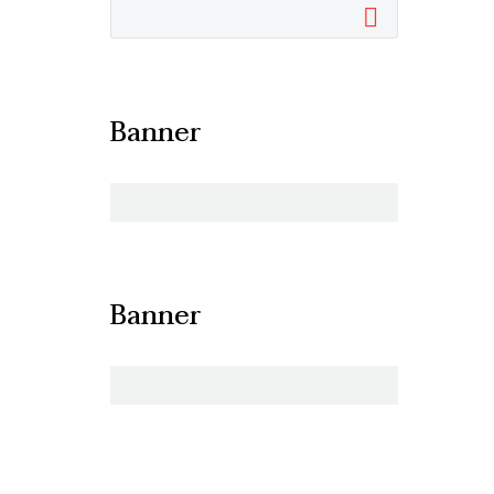
cualquier
 avanzar.
Banner
no es un
Banner