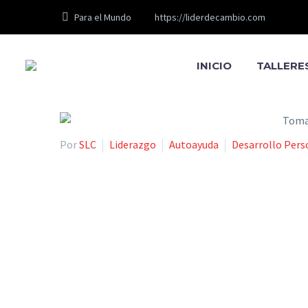
Para el Mundo
https://liderdecambio.com
INICIO
TALLERE
Por
SLC
Liderazgo
Autoayuda
Desarrollo Pers
Tomar Decis
Líder de Camb