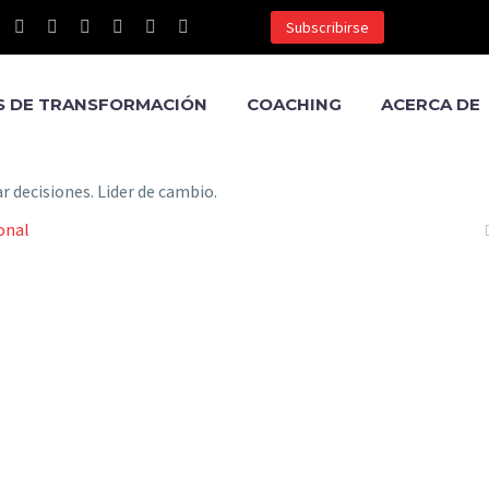
Subscribirse
S DE TRANSFORMACIÓN
COACHING
ACERCA DE
onal
iones Como un
io: Técnicas y